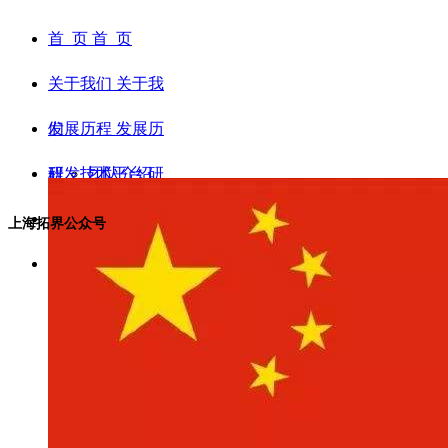
首 页
首 页
关于我们
关于我
们
发展历程
发展历
程
研发技术平台
团队介绍
研
发技术平台
研发管线
企业文化
2025年
研发管
上海拓界公众号
线
招贤纳士
2024年
招贤纳
士
2023年
2022年
员工福利
2021年
工作机会
2020年
团队活动